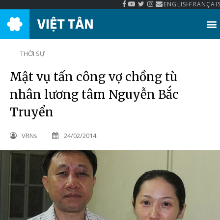
ENGLISH
FRANÇAI
Thư Viện Việt Tân
THỜI SỰ
Mật vụ tấn công vợ chồng tù
nhân lương tâm Nguyễn Bắc
Truyển
VRNs
24/02/2014