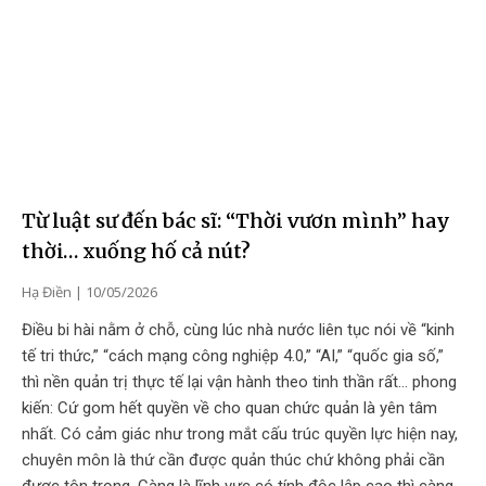
Từ luật sư đến bác sĩ: “Thời vươn mình” hay
thời… xuống hố cả nút?
Hạ Điền
10/05/2026
Điều bi hài nằm ở chỗ, cùng lúc nhà nước liên tục nói về “kinh
tế tri thức,” “cách mạng công nghiệp 4.0,” “AI,” “quốc gia số,”
thì nền quản trị thực tế lại vận hành theo tinh thần rất… phong
kiến: Cứ gom hết quyền về cho quan chức quản là yên tâm
nhất. Có cảm giác như trong mắt cấu trúc quyền lực hiện nay,
chuyên môn là thứ cần được quản thúc chứ không phải cần
được tôn trọng. Càng là lĩnh vực có tính độc lập cao thì càng