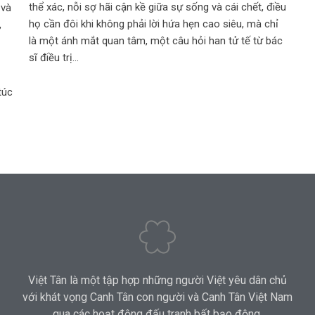
thể xác, nỗi sợ hãi cận kề giữa sự sống và cái chết, điều
 và
họ cần đôi khi không phải lời hứa hẹn cao siêu, mà chỉ
,
là một ánh mắt quan tâm, một câu hỏi han tử tế từ bác
sĩ điều trị…
túc
Việt Tân là một tập hợp những người Việt yêu dân chủ
với khát vọng Canh Tân con người và Canh Tân Việt Nam
qua các hoạt động đấu tranh bất bạo động.