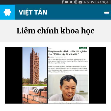
ENGLISH
FRANÇAI
Thư Viện Việt Tân
Liêm chính khoa học