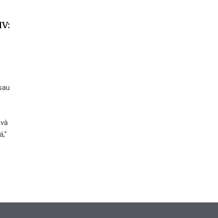
IV:
sau
 và
á,”