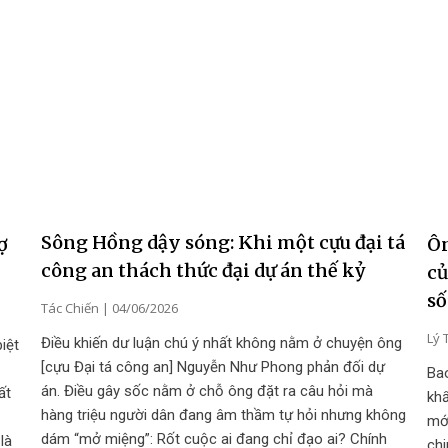
Sông Hồng dậy sóng: Khi một cựu đại tá
ợ
Ôn
công an thách thức đại dự án thế kỷ
củ
số
Tác Chiến
04/06/2026
Lý 
Điều khiến dư luận chú ý nhất không nằm ở chuyện ông
iệt
[cựu Đại tá công an] Nguyễn Như Phong phản đối dự
Ba
án. Điều gây sốc nằm ở chỗ ông đặt ra câu hỏi mà
ất
khẩ
hàng triệu người dân đang âm thầm tự hỏi nhưng không
mớ
dám “mở miệng”: Rốt cuộc ai đang chỉ đạo ai? Chính
là
chi