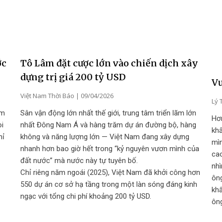
ớc
Tô Lâm đặt cược lớn vào chiến dịch xây
dựng trị giá 200 tỷ USD
V
Việt Nam Thời Báo
09/04/2026
Lý 
ểm
Sân vận động lớn nhất thế giới, trung tâm triển lãm lớn
Hơ
ọi
nhất Đông Nam Á và hàng trăm dự án đường bộ, hàng
khẩ
hỉ
không và năng lượng lớn — Việt Nam đang xây dựng
mìn
nhanh hơn bao giờ hết trong “kỷ nguyên vươn mình của
cao
đất nước” mà nước này tự tuyên bố.
nhì
Chỉ riêng năm ngoái (2025), Việt Nam đã khởi công hơn
ôn
550 dự án cơ sở hạ tầng trong một làn sóng đáng kinh
khẩ
ngạc với tổng chi phí khoảng 200 tỷ USD.
ôn