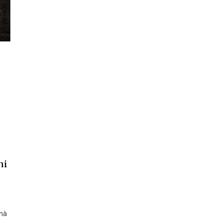
hi
nhà