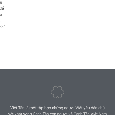
êu
 để
ạc
c
chỉ
Việt Tân là một tập hợp những người Việt yêu dân chủ
với khát vọng Canh Tân con người và Canh Tân Việt Nam