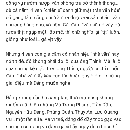
công vụ nườm nượp, văn phòng trụ sở thênh thang…
dù cả năm, 4 vạn “chiến sĩ canh giữ mặt trận văn hóa”
cố gắng lắm cũng chỉ “rặn” ra được vài sản phẩm văn
chương hàng chợ, vô hồn. Cái đám “văn sĩ” nó vậy, cứ
rượu thịt ngập mặt, lấp mề, thì chữ nghĩa lại “tịt” luôn,
giống như loài… gà vịt vậy.
Nhưng 4 vạn con gia cầm có nhãn hiệu “nhà văn” này
nó tịt đẻ, đó không phải do lỗi của ông Thỉnh. Mà là lỗi
của những kẻ ngồi trên ông Thỉnh, người ta chỉ muốn
đám “nhà văn” ấy kêu cục tác hoặc gáy ò ó o… những
giai điệu mà Đảng muốn nghe.
Đảng không cần họ sáng tác, thực sự càng không
muốn xuất hiện những Vũ Trọng Phụng, Trần Dần,
Nguyễn Hữu Đang, Phùng Quán, Thụy An, Lưu Quang
Vũ… một lần nữa. Và vì thế, đảng đổ đầy thóc gạo vào
những cái máng và đám gà vịt ấy ngày đêm hoan hỉ