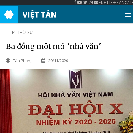
ENGLISH
FRANÇAI
Thư Viện Việt Tân
F1
,
THỜI SỰ
Ba đồng một mớ “nhà văn”
Tân Phong
30/11/2020