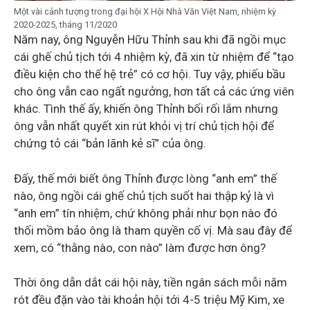
Một vài cảnh tượng trong đại hội X Hội Nhà Văn Việt Nam, nhiệm kỳ
2020-2025, tháng 11/2020
Năm nay, ông Nguyễn Hữu Thỉnh sau khi đã ngồi mục
cái ghế chủ tịch tới 4 nhiệm kỳ, đã xin từ nhiệm để “tạo
điều kiện cho thế hệ trẻ” có cơ hội. Tuy vậy, phiếu bầu
cho ông vẫn cao ngất ngưởng, hơn tất cả các ứng viên
khác. Tình thế ấy, khiến ông Thỉnh bối rối lắm nhưng
ông vẫn nhất quyết xin rút khỏi vị trí chủ tịch hội để
chứng tỏ cái “bản lãnh kẻ sĩ” của ông.
Đấy, thế mới biết ông Thỉnh được lòng “anh em” thế
nào, ông ngồi cái ghế chủ tịch suốt hai thập kỷ là vì
“anh em” tín nhiệm, chứ không phải như bọn nào đó
thối mồm bảo ông là tham quyền cố vị. Mà sau đây để
xem, có “thằng nào, con nào” làm được hơn ông?
Thời ông dẫn dắt cái hội này, tiền ngân sách mỗi năm
rót đều đặn vào tài khoản hội tới 4-5 triệu Mỹ Kim, xe