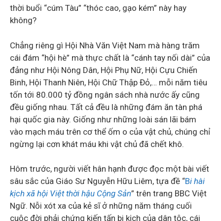
thời buổi “cúm Tàu” “thóc cao, gạo kém” này hay
không?
Chẳng riêng gì Hội Nhà Văn Việt Nam mà hàng trăm
cái đám “hội hè” mà thực chất là “cánh tay nối dài” của
đảng như Hội Nông Dân, Hội Phụ Nữ, Hội Cựu Chiến
Binh, Hội Thanh Niên, Hội Chữ Thập Đỏ,… mỗi năm tiêu
tốn tới 80.000 tỷ đồng ngân sách nhà nước ấy cũng
đều giống nhau. Tất cả đều là những đám ăn tàn phá
hại quốc gia này. Giống như những loài sán lãi bám
vào mạch máu trên cơ thể ốm o của vật chủ, chúng chỉ
ngừng lại cơn khát máu khi vật chủ đã chết khô.
Hôm trước, người viết hân hạnh được đọc một bài viết
sâu sắc của Giáo Sư Nguyễn Hữu Liêm, tựa đề “
B
i hài
kịch xã hội Việt thời hậu Cộng Sản
” trên trang BBC Việt
Ngữ. Nỗi xót xa của kẻ sĩ ở những năm tháng cuối
cuộc đời phải chứng kiến tấn bi kịch của dân tộc, cái