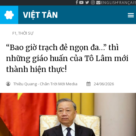
ENGLISH
FRANÇAI
Thư Viện Việt Tân
F1
,
THỜI SỰ
“Bao giờ trạch đẻ ngọn đa…” thì
những giáo huấn của Tô Lâm mới
thành hiện thực!
Thiều Quang - Chân Trời Mới Media
24/06/2026