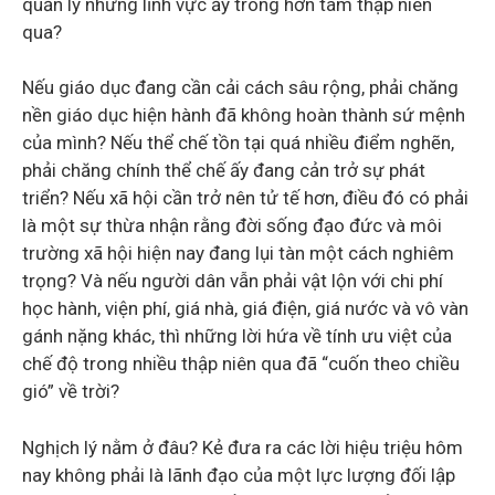
quản lý những lĩnh vực ấy trong hơn tám thập niên
qua?
Nếu giáo dục đang cần cải cách sâu rộng, phải chăng
nền giáo dục hiện hành đã không hoàn thành sứ mệnh
của mình? Nếu thể chế tồn tại quá nhiều điểm nghẽn,
phải chăng chính thể chế ấy đang cản trở sự phát
triển? Nếu xã hội cần trở nên tử tế hơn, điều đó có phải
là một sự thừa nhận rằng đời sống đạo đức và môi
trường xã hội hiện nay đang lụi tàn một cách nghiêm
trọng? Và nếu người dân vẫn phải vật lộn với chi phí
học hành, viện phí, giá nhà, giá điện, giá nước và vô vàn
gánh nặng khác, thì những lời hứa về tính ưu việt của
chế độ trong nhiều thập niên qua đã “cuốn theo chiều
gió” về trời?
Nghịch lý nằm ở đâu? Kẻ đưa ra các lời hiệu triệu hôm
nay không phải là lãnh đạo của một lực lượng đối lập