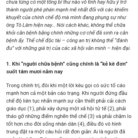
chưa từng có một tổng bí thư nào vô tình hay hữu ý trở
thành người phê phán mạnh mẽ nhất đối với các khiếm
khuyết của chính chế độ mà mình đang phụng sự như
ông Tô Lâm hiện nay… Nói cách khác, không thể chữa
khỏi căn bệnh bằng chính những cơ chế đã sinh ra căn
bệnh ấy. Thể chế độc tài – công an trị không thể “đánh
đu” với những giá trị của các xã hội văn minh – hiện đại.
1. Khi “người chữa bệnh” cũng chính là “kẻ kê đơn”
suốt tám mươi năm nay
Trong chính trị, đôi khi một lời kêu gọi có sức tố cáo
mạnh hơn cả một bản cáo trạng. Khi người đứng đầu
chế độ liên tục nhấn mạnh sự cần thiết phải cải cách
giáo dục (1), phải xây dựng một xã hội tử tế (2), phải
tháo gỡ những điểm nghẽn thể chế (3) và phải chăm lo
tốt hơn cho đời sống nhân dân (4), điều đó vô hình
trung đặt ra một câu hỏi rất đơn giản: Ai là người đã