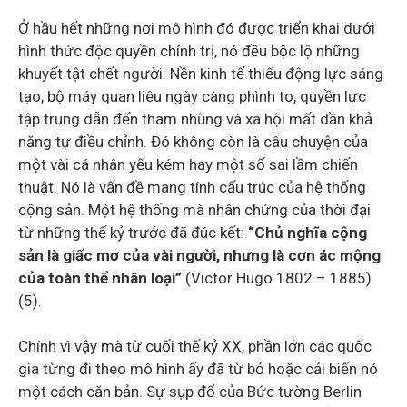
Ở hầu hết những nơi mô hình đó được triển khai dưới
hình thức độc quyền chính trị, nó đều bộc lộ những
khuyết tật chết người: Nền kinh tế thiếu động lực sáng
tạo, bộ máy quan liêu ngày càng phình to, quyền lực
tập trung dẫn đến tham nhũng và xã hội mất dần khả
năng tự điều chỉnh. Đó không còn là câu chuyện của
một vài cá nhân yếu kém hay một số sai lầm chiến
thuật. Nó là vấn đề mang tính cấu trúc của hệ thống
cộng sản. Một hệ thống mà nhân chứng của thời đại
từ những thế kỷ trước đã đúc kết:
“Chủ nghĩa cộng
sản là giấc mơ của vài người, nhưng là cơn ác mộng
của toàn thể nhân loại”
(Victor Hugo 1802 – 1885)
(5).
Chính vì vậy mà từ cuối thế kỷ XX, phần lớn các quốc
gia từng đi theo mô hình ấy đã từ bỏ hoặc cải biến nó
một cách căn bản. Sự sụp đổ của Bức tường Berlin