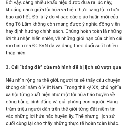
Bởi vậy, càng nhiều khẩu hiệu được đưa ra lúc này,
khoảng cách giữa lời hứa và hiện thực càng lộ rõ hơn
bao giờ hết. Đó là lý do vì sao các giáo huấn mới của
ông Tô Lâm không còn mang được ý nghĩa động viên
hay định hướng chính sách. Chúng hoàn toàn là những
lời thú nhận hiển nhiên, về những giới hạn của chính cái
mô hình mà ĐCSVN đã và đang theo đuổi suốt nhiều
thập niên.
3. Cái “bóng đè” của mô hình đã bị lịch sử vượt qua
Nếu nhìn rộng ra thế giới, người ta sẽ thấy câu chuyện
không chỉ nằm ở Việt Nam. Trong thế kỷ XX, chủ nghĩa
xã hội từng xuất hiện như một lời hứa hão huyền về
công bằng, bình đẳng và giải phóng con người. Hàng
trăm triệu người dân trên thế giới từng đặt niềm tin
vào những lời hứa hão huyền ấy. Thế nhưng, lịch sử
cuối cùng lại cho thấy những thực tế hoàn toàn khác.