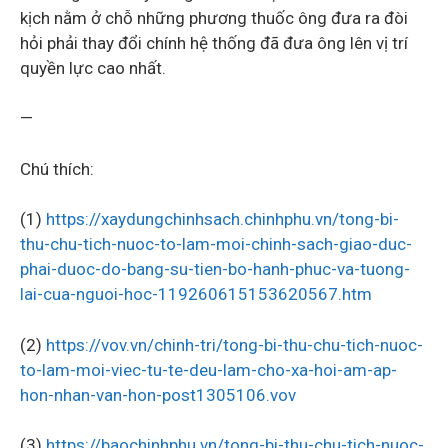
kịch nằm ở chỗ những phương thuốc ông đưa ra đòi
hỏi phải thay đổi chính hệ thống đã đưa ông lên vị trí
quyền lực cao nhất.
—
Chú thích:
(1)
https://xaydungchinhsach.chinhphu.vn/tong-bi-
thu-chu-tich-nuoc-to-lam-moi-chinh-sach-giao-duc-
phai-duoc-do-bang-su-tien-bo-hanh-phuc-va-tuong-
lai-cua-nguoi-hoc-119260615153620567.htm
(2)
https://vov.vn/chinh-tri/tong-bi-thu-chu-tich-nuoc-
to-lam-moi-viec-tu-te-deu-lam-cho-xa-hoi-am-ap-
hon-nhan-van-hon-post1305106.vov
(3)
https://baochinhphu.vn/tong-bi-thu-chu-tich-nuoc-