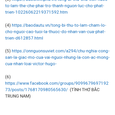
to-lam-the-che-phai-tro-thanh-nguon-luc-cho-phat-
trien-10226062219371592.htm
(4)
https://baodautu.vn/tong-bi-thu-to-lam-cham-lo-
cho-nguoi-cao-tuoi-la-thuoc-do-nhan-van-cua-phat-
trien-d612857.html
(5)
https://onnguonsuviet.com/a294/chu-nghia-cong-
san-la-giac-mo-cua-vai-nguoi-nhung-la-con-ac-mong-
cua-nhan-loai-victor-hugo-
(6)
https://www.facebook.com/groups/9099679697192
73/posts/1768170980565630/
(TÌNH THƠ BẮC
TRUNG NAM)