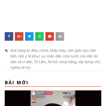
khả năng tự điều chỉnh
,
khẩu hiệu
,
nền giáo dục tiên
tiến
,
nền y tế phục vụ nhân dân
,
nhà nước của dân do
dân và vì dân
,
Tô Lâm
,
Xã hội công bằng
,
xây dựng chủ
nghĩa xã hội
BÀI MỚI