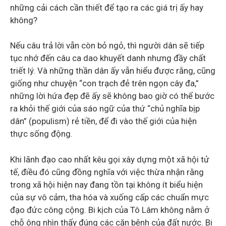
những cải cách cần thiết để tạo ra các giá trị ấy hay
không?
Nếu câu trả lời vẫn còn bỏ ngỏ, thì người dân sẽ tiếp
tục nhớ đến câu ca dao khuyết danh nhưng đầy chất
triết lý. Và những thần dân ấy vẫn hiểu được rằng, cũng
giống như chuyện “con trạch đẻ trên ngọn cây đa,”
những lời hứa đẹp đẽ ấy sẽ không bao giờ có thể bước
ra khỏi thế giới của sáo ngữ của thứ “chủ nghĩa bịp
dân” (populism) rẻ tiền, để đi vào thế giới của hiện
thực sống động.
Khi lãnh đạo cao nhất kêu gọi xây dựng một xã hội tử
tế, điều đó cũng đồng nghĩa với việc thừa nhận rằng
trong xã hội hiện nay đang tồn tại không ít biểu hiện
của sự vô cảm, tha hóa và xuống cấp các chuẩn mực
đạo đức công cộng. Bi kịch của Tô Lâm không nằm ở
chỗ ông nhìn thấy đúng các căn bệnh của đất nước. Bi