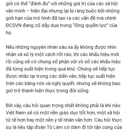
giờ có thể “đánh đu” với những giá trị của các xã hội
văn minh – hiện đại nhưng lại bị ràng buộc bởi những
giới hạn của mô hình đã tạo ra các vấn đề mà chính
ĐCSVN đang cố dẫy dụa trong “lồng quyền lực” của
họ.
Nếu những nguyên nhân sâu xa ấy không được nhìn
nhận và xử lý một cách rốt ráo, thì các khẩu hiệu mới
rồi cũng sẽ có chung số phận với vô số các khẩu hiệu
đã từng xuất hiện trong quá khứ. Chúng sẽ tiếp tục
được nhắc lại trong các diễn văn, tiếp tục xuất hiện
trên các băng-rôn và nghị quyết, nhưng sẽ không bao
giờ trở thành hiện thực trong đời sống.
Bởi vậy, câu hỏi quan trọng nhất không phải là khi nào
Việt Nam sẽ có một nền giáo dục tốt hơn, một xã hội
tử tế hơn hay một nền y tế nhân văn hơn. Câu hỏi thực
sự là liệu tập đoàn Tô Lâm có dám đi tới tận cùng của