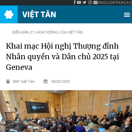
ENGLISH
FRANÇAI
Thư Viện Việt Tân
DIỄN ĐÀN
,
F1
,
HOẠT ĐỘNG CỦA VIỆT TÂN
Khai mạc Hội nghị Thượng đỉnh
Nhân quyền và Dân chủ 2025 tại
Geneva
BBT Việt Tân
18/02/2025