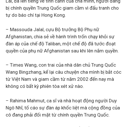
Lai, đã lên tiếng về tình cảnh của cha mình, người đang
bị chính quyền Trung Quốc giam cầm vì đấu tranh cho
tự do báo chí tại Hong Kong.
– Massouda Jalal, cựu Bộ trưởng Bộ Phụ nữ
Afghanistan, chia sẻ về hành trình trốn chạy khỏi sự
đàn áp của chế độ Taliban, một chế độ đã tước đoạt
quyền của phụ nữ Afghanistan sau khi lên nắm quyền.
– Times Wang, con trai của nhà dân chủ Trung Quốc
Wang Bingzhang, kể lại câu chuyện cha mình bị bắt cóc
từ Việt Nam và giam cầm từ năm 2002 đến nay mà
không có bất kỳ phiên tòa xét xử nào.
– Rahima Mahmut, ca sĩ và nhà hoạt động người Duy
Ngô Nhĩ, tố cáo sự đàn áp khốc liệt mà cộng đồng của
cô đang phải đối mặt từ chính quyền Trung Quốc.