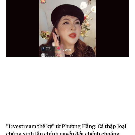
“Livestream thế kỷ” từ Phương Hằng: Cả thập loại
chúng sinh lẫn chính quyền đều chếnh choáng