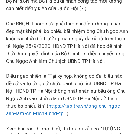
Bộ KH&CN mà BCT điều đi nhận công tác mới không
cần biết đến ý kiến của Quốc Hội (?!).
Các ĐBQH ít hôm nữa phải làm cái điều không tí nào
đẹp mặt khi phải bỏ phiếu bãi nhiệm ông Chu Ngọc Anh
khỏi cái chức bộ trưởng mà ông ấy đã rũ bỏ trên thực
tế. Ngày 25/9/2020, HĐND TP Hà Nội đã họp để hình
thức hoá quyết định của Bộ Chính trị điều chuyển ông
Chu Ngọc Anh làm Chủ tịch UBND TP Hà Nội.
Điều ngạc nhiên là “Tại kỳ họp, không có đại biểu nào
đề cử và tự ứng cử chức danh chủ tịch UBND TP Hà
Nội. HĐND TP Hà Nội thống nhất nhân sự bầu ông Chu
Ngọc Anh vào chức danh UBND TP Hà Nội với hình
thức bỏ phiếu kín” (
https://tuoitre.vn/ong-chu-ngoc-
anh-lam-chu-tich-ubnd-tp…
)
Xem bài báo thì mới biết, thì hoá ra vẫn có “TỰ ỨNG