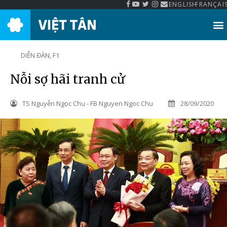
ENGLISH
FRANÇAI
Thư Viện Việt Tân
DIỄN ĐÀN
,
F1
Nỗi sợ hãi tranh cử
TS Nguyễn Ngọc Chu - FB Nguyen Ngoc Chu
28/09/2020