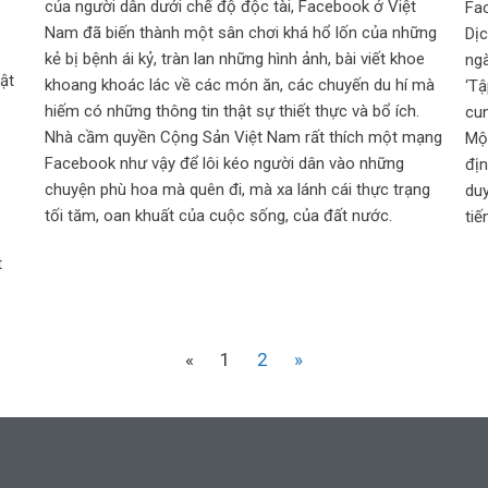
của người dân dưới chế độ độc tài, Facebook ở Việt
Fa
Nam đã biến thành một sân chơi khá hổ lốn của những
Dị
kẻ bị bệnh ái kỷ, tràn lan những hình ảnh, bài viết khoe
ngà
uật
khoang khoác lác về các món ăn, các chuyến du hí mà
‘Tậ
hiếm có những thông tin thật sự thiết thực và bổ ích.
cu
Nhà cầm quyền Cộng Sản Việt Nam rất thích một mạng
Một
Facebook như vậy để lôi kéo người dân vào những
đị
chuyện phù hoa mà quên đi, mà xa lánh cái thực trạng
du
tối tăm, oan khuất của cuộc sống, của đất nước.
tiế
t
«
1
2
»