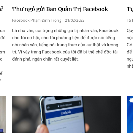
n?
Thư ngỏ gửi Ban Quản Trị Facebook
Tự
Facebook Phạm Đình Trọng
21/02/2023
TS 
 ca
Là nhà văn, coi trọng những giá trị nhân văn, Facebook
Qu
 đó
cho tôi cơ hội, cho tôi phương tiện để được nói tiếng
nội
o
nói nhân văn, tiếng nói trung thực của sự thật và lương
Có
xem
tri. Vì vậy trang Facebook của tôi đã bị thể chế độc tài
để
ớc
đánh phá, ngăn chặn rất quyết liệt.
ng
nhấ
hế
?