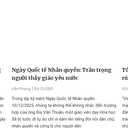
Tổ
g
Ngày Quốc tế Nhân quyền: Trân trọng
rú
người thầy giáo yêu nước
VO
Vân Phong
03/12/2025
“Vi
uần
Trong dịp kỷ niệm Ngày Quốc tế Nhân quyền
mạn
ực
10/12/2025, chúng ta không thể không nhắc đến trường
đă
h
hợp của ông Bùi Văn Thuận, một giáo viên dạy Hóa học
trá
gày
đã bị tước đi tự do chỉ vì dám lên tiếng đòi hỏi dân chủ,
nh
nhân quyền và công lý cho người dân.