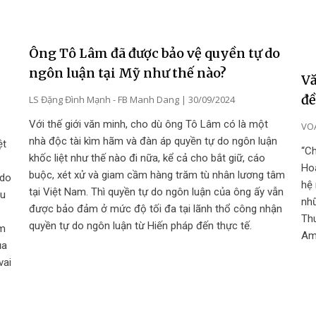
Ông Tô Lâm đã được bảo vệ quyền tự do
ngôn luận tại Mỹ như thế nào?
Vă
đề
LS Đặng Đình Mạnh - FB Manh Dang
30/09/2024
Với thế giới văn minh, cho dù ông Tô Lâm có là một
VO
nhà độc tài kìm hãm và đàn áp quyền tự do ngôn luận
ệt
“Ch
khốc liệt như thế nào đi nữa, kể cả cho bắt giữ, cáo
Ho
buộc, xét xử và giam cầm hàng trăm tù nhân lương tâm
 do
hệ 
tại Việt Nam. Thì quyền tự do ngôn luận của ông ấy vẫn
êu
nhữ
được bảo đảm ở mức độ tối đa tại lãnh thổ công nhận
Th
quyền tự do ngôn luận từ Hiến pháp đến thực tế.
am
Ame
ủa
vai