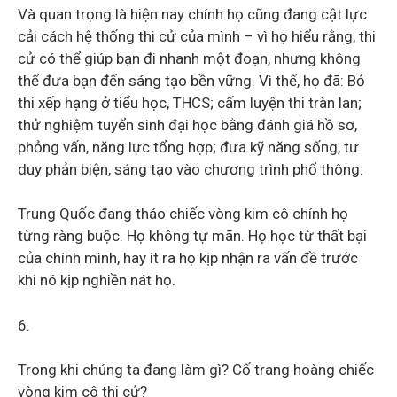
Và quan trọng là hiện nay chính họ cũng đang cật lực
cải cách hệ thống thi cử của mình – vì họ hiểu rằng, thi
cử có thể giúp bạn đi nhanh một đoạn, nhưng không
thể đưa bạn đến sáng tạo bền vững. Vì thế, họ đã: Bỏ
thi xếp hạng ở tiểu học, THCS; cấm luyện thi tràn lan;
thử nghiệm tuyển sinh đại học bằng đánh giá hồ sơ,
phỏng vấn, năng lực tổng hợp; đưa kỹ năng sống, tư
duy phản biện, sáng tạo vào chương trình phổ thông.
Trung Quốc đang tháo chiếc vòng kim cô chính họ
từng ràng buộc. Họ không tự mãn. Họ học từ thất bại
của chính mình, hay ít ra họ kịp nhận ra vấn đề trước
khi nó kịp nghiền nát họ.
6.
Trong khi chúng ta đang làm gì? Cố trang hoàng chiếc
vòng kim cô thi cử?