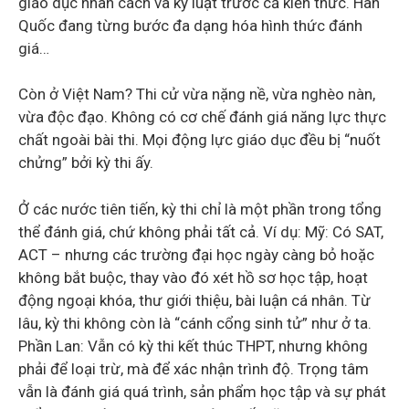
giáo dục nhân cách và kỷ luật trước cả kiến thức. Hàn
Quốc đang từng bước đa dạng hóa hình thức đánh
giá…
Còn ở Việt Nam? Thi cử vừa nặng nề, vừa nghèo nàn,
vừa độc đạo. Không có cơ chế đánh giá năng lực thực
chất ngoài bài thi. Mọi động lực giáo dục đều bị “nuốt
chửng” bởi kỳ thi ấy.
Ở các nước tiên tiến, kỳ thi chỉ là một phần trong tổng
thể đánh giá, chứ không phải tất cả. Ví dụ: Mỹ: Có SAT,
ACT – nhưng các trường đại học ngày càng bỏ hoặc
không bắt buộc, thay vào đó xét hồ sơ học tập, hoạt
động ngoại khóa, thư giới thiệu, bài luận cá nhân. Từ
lâu, kỳ thi không còn là “cánh cổng sinh tử” như ở ta.
Phần Lan: Vẫn có kỳ thi kết thúc THPT, nhưng không
phải để loại trừ, mà để xác nhận trình độ. Trọng tâm
vẫn là đánh giá quá trình, sản phẩm học tập và sự phát