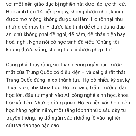
với một nền giáo dục bị nghiền nát dưới áp lực thi cử.
Học sinh học 14 tiếng/ngày, không được chơi, không
được mơ mộng, không được sai lầm. Họ tồn tại như
những cỗ máy thi – được lập trình để chọn đúng đáp
án, chứ không phải để nghĩ, để cảm, để phản biện hay
hoài nghi. Nghe nói có học sinh đã viết: “Chúng tôi
không được sống, chúng tôi chỉ được phép thi.”
Cũng phải thấy rằng, sự thành công ngắn hạn trước
mắt của Trung Quốc có điều kiện – và cái giá rất thật.
Trung Quốc đúng là có thành tựu: Họ có nhiều kỹ sư, kỹ
thuật viên, nhà khoa học. Họ có hàng trăm trường đại
học lớn, đầu tư mạnh vào AI, công nghệ sinh học, khoa
học vật liệu. Nhưng đừng quên: Họ có nền văn hóa hiếu
học hàng nghìn năm, một tầng lớp trí thức sâu dày từ
truyền thống; họ đổ ngân sách khổng lồ vào nghiên
cứu và đào tạo bậc cao…