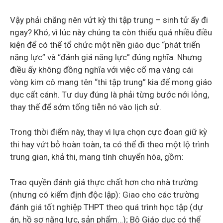
Vậy phải chăng nên vứt kỳ thi tập trung – sinh tử ấy đi
ngay? Khó, vì lúc này chúng ta còn thiếu quá nhiều điều
kiện để có thể tổ chức một nền giáo dục “phát triển
năng lực” và “đánh giá năng lực” đúng nghĩa. Nhưng
điều ấy không đồng nghĩa với việc cố mạ vàng cái
vòng kim cô mang tên “thi tập trung” kia để mong giáo
dục cất cánh. Tư duy đúng là phải từng bước nới lỏng,
thay thế để sớm tống tiễn nó vào lịch sử.
Trong thời điểm này, thay vì lựa chọn cực đoan giữ kỳ
thi hay vứt bỏ hoàn toàn, ta có thể đi theo một lộ trình
trung gian, khả thi, mang tính chuyển hóa, gồm:
Trao quyền đánh giá thực chất hơn cho nhà trường
(nhưng có kiểm định độc lập): Giao cho các trường
đánh giá tốt nghiệp THPT theo quá trình học tập (dự
án, hồ sơ năng lực, sản phẩm…); Bộ Giáo dục có thể