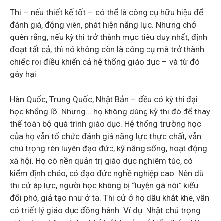
Thi – nếu thiết kế tốt – có thể là công cụ hữu hiệu để
đánh giá, động viên, phát hiện năng lực. Nhưng chớ
quên rằng, nếu kỳ thi trở thành mục tiêu duy nhất, định
đoạt tất cả, thì nó không còn là công cụ mà trở thành
chiếc roi điều khiển cả hệ thống giáo dục – và từ đó
gây hại.
Hàn Quốc, Trung Quốc, Nhật Bản – đều có kỳ thi đại
học khổng lồ. Nhưng… họ không dùng kỳ thi đó để thay
thế toàn bộ quá trình giáo dục. Hệ thống trường học
của họ vẫn tổ chức đánh giá năng lực thực chất, vẫn
chú trọng rèn luyện đạo đức, kỹ năng sống, hoạt động
xã hội. Họ có nền quản trị giáo dục nghiêm túc, có
kiểm định chéo, có đạo đức nghề nghiệp cao. Nên dù
thi cử áp lực, người học không bị “luyện gà nòi” kiểu
đối phó, giả tạo như ở ta. Thi cử ở họ dẫu khắt khe, vẫn
có triết lý giáo dục đồng hành. Ví dụ: Nhật chú trọng