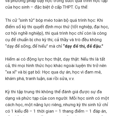
và phương pháp dạy học trong suốt quá trình học tập
của học sinh – đặc biệt ở cấp THPT. Cụ thể:
Thi cử “sinh tử” bóp méo toàn bộ quá trình học: Khi
điểm số kỳ thi quyết định mọi thứ (tốt nghiệp, đại học,
cơ hội nghề nghiệp), thì quá trình học chỉ còn là công
cụ để chuẩn bị cho kỳ thi; cả thầy và trò đều không
“dạy để sống, để hiểu” mà chỉ
“dạy để thi, để đậu.”
Hiếm ai có động lực học thật, dạy thật: Nếu thi là tất
cả, thì mọi hình thức học khác ngoài luyện thi trở nên
“xa xỉ” và bị gạt bỏ: Học qua dự án, học vì đam mê,
khám phá, tranh luận, sai rồi sửa, v.v.
Kỳ thi tập trung thì không thể đánh giá được sự đa
dạng và phức tạp của con người: Mỗi học sinh có một
cách học, một năng lực riêng, nhưng kỳ thi sinh tử chỉ
có 1 kiểu đề – 1 thời gian – 1 thang điểm – 1 đáp án,