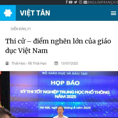
ENGLISH
FRANÇAI
Thư Viện Việt Tân
DIỄN ĐÀN
,
F1
Thi cử – điểm nghẽn lớn của giáo
dục Việt Nam
Thái Hạo - FB Thái Hạo
13/07/2025