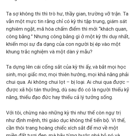
Ta sợ không thi thì trò hư, thầy gian, trường vỡ trận. Ta
vẫn một mực tin rằng chỉ có kỳ thi tập trung, giám sát
nghiêm ngặt, mã hóa chấm điểm thì mới “khách quan,
công bằng.” Nhưng công bằng gì ở một kỳ thi duy nhất,
khiến mọi sự đa dạng của con người bị ép vào một
khung trắc nghiệm và một dàn ý mẫu?
Ta dựng lên cái cổng sắt của kỳ thi ấy, và bắt mọi học
sinh, mọi giấc mơ, mọi thiên hướng, mọi khả năng phải
chui qua. Ai không chui lọt – bị loại. Ai chui qua được –
được xã hội tán thưởng, dù sau đó có là người thiếu kỹ
năng, thiếu đạo đức hay thiếu cả lý tưởng sống.
Với tôi, chừng nào những kỳ thi như thế còn ngự trị
như định mệnh, thì giáo dục không thể tiến bộ. Vì thế,
cần thôi trang hoàng chiếc xích sắt để mơ về một
miền đất tươi đẹp, mà hãy từng bước phá bỏ nó và