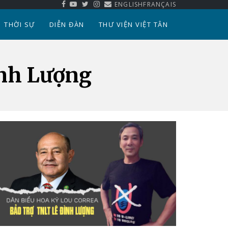
ENGLISH
FRANÇAIS
THỜI SỰ
DIỄN ĐÀN
THƯ VIỆN VIỆT TÂN
ình Lượng