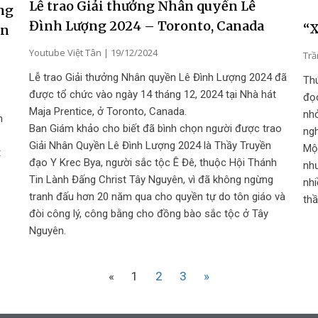
Lễ trao Giải thưởng Nhân quyền Lê
ng
Đình Lượng 2024 – Toronto, Canada
“X
ân
Youtube Việt Tân
19/12/2024
Trầ
Lễ trao Giải thưởng Nhân quyền Lê Đình Lượng 2024 đã
Thú
được tổ chức vào ngày 14 tháng 12, 2024 tại Nhà hát
đọc
Maja Prentice, ở Toronto, Canada.
nhỏ
n
Ban Giám khảo cho biết đã bình chọn người được trao
ngh
Giải Nhân Quyền Lê Đình Lượng 2024 là Thầy Truyền
Một
t
đạo Y Krec Bya, người sắc tộc Ê Đê, thuộc Hội Thánh
như
Tin Lành Đấng Christ Tây Nguyên, vì đã không ngừng
nhi
tranh đấu hơn 20 năm qua cho quyền tự do tôn giáo và
thầ
đòi công lý, công bằng cho đồng bào sắc tộc ở Tây
Nguyên.
«
1
2
3
»