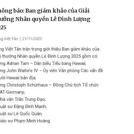
ông báo: Ban giám khảo của Giải
hưởng Nhân quyền Lê Đình Lượng
025
g Việt Tân
21/11/2025
g Việt Tân trân trọng giới thiệu Ban giám khảo của
ải thưởng Nhân quyền Lê Đình Lượng 2025 gồm có:
ng Adrian Tam – Dân biểu Tiểu bang Hawaii;
Ông John Waihe’e IV – Ủy viên Văn phòng Các vấn đề
ời Hawaii bản địa;
Ông Christoph Schürhaus – Đồng Chủ tịch Tổ chức
AT-Germany;
Nhà văn Trần Trung Đạo;
Luật sư Đặng Đình Mạnh;
Luật sư Lê Quốc Quân;
Giáo sư Phạm Minh Hoàng.