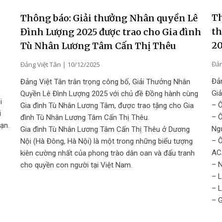
Th
Thông báo: Giải thưởng Nhân quyền Lê
t
Đình Lượng 2025 được trao cho Gia đình
2
Tù Nhân Lương Tâm Cấn Thị Thêu
Đản
Đảng Việt Tân
10/12/2025
Đản
Đảng Việt Tân trân trọng công bố, Giải Thưởng Nhân
Gi
Quyền Lê Đình Lượng 2025 với chủ đề Đồng hành cùng
i
– Ô
Gia đình Tù Nhân Lương Tâm, được trao tặng cho Gia
i
– 
đình Tù Nhân Lương Tâm Cấn Thị Thêu.
ạn.
Ngư
Gia đình Tù Nhân Lương Tâm Cấn Thị Thêu ở Dương
– 
Nội (Hà Đông, Hà Nội) là một trong những biểu tượng
AC
kiên cường nhất của phong trào dân oan và đấu tranh
– 
cho quyền con người tại Việt Nam.
– 
– 
– 