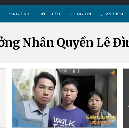
TRANG ĐẦU
GIỚI THIỆU
THÔNG TIN
QUAN ĐIỂM
ởng Nhân Quyền Lê Đ