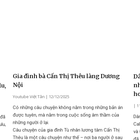
Gia đình bà Cấn Thị Thêu làng Dương
Dâ
Nội
nh
u,
ho
Youtube Việt Tân
12/12/2025
1
Có những câu chuyện không nằm trong những bản án
được tuyên, mà nằm trong cuộc sống âm thầm của
Dân
 đã
những người ở lại.
Cal
lu,
Câu chuyện của gia đình Tù nhân lương tâm Cấn Thị
và
Thêu là một câu chuyện như thế – nơi ba người ở sau
đã 